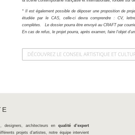
la scène contemporaine française et internationale, fondée sur d
* Il est également possible de déposer une proposition de proje
étudiée par le CAS, celle-ci devra comprendre : CV, lettre 
complètes. Le dossier pourra être envoyé au CRAFT par courrie
En cas de refus, le projet pourra, après examen, faire l’objet d’
DÉCOUVREZ LE CONSEIL ARTISTIQUE ET CULTU
TE
, designers, architecteurs en
qualité d’expert
fférents projets d’artistes, notre équipe intervient