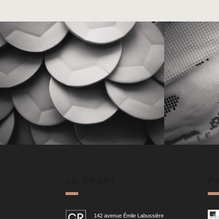
LE CRAFT
P
142 avenue Émile Labussière