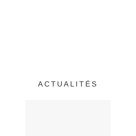
Association de loi 1901,
soutenue par le ministère de
la Culture / DRAC Nouvelle
Aquitaine, Région Nouvelle
Aquitaine et la Ville de
Limoges, accompagne la
création contemporaine en
céramique, tout en jouant un
rôle d’interface entre l’art et
l’industrie.
ACTUALITÉS