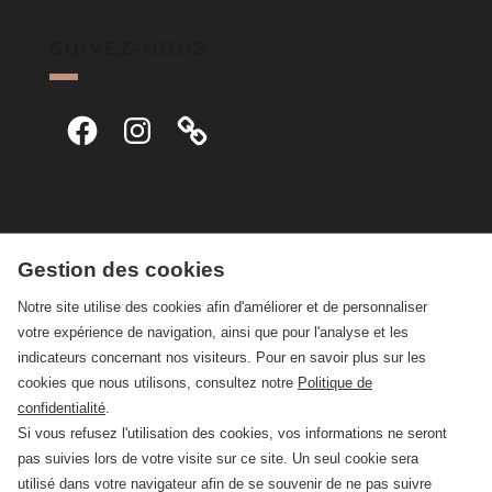
SUIVEZ-NOUS
Facebook
Instagram
Gestion des cookies
Notre site utilise des cookies afin d'améliorer et de personnaliser
votre expérience de navigation, ainsi que pour l'analyse et les
indicateurs concernant nos visiteurs. Pour en savoir plus sur les
cookies que nous utilisons, consultez notre
Politique de
confidentialité
.
Si vous refusez l'utilisation des cookies, vos informations ne seront
pas suivies lors de votre visite sur ce site. Un seul cookie sera
utilisé dans votre navigateur afin de se souvenir de ne pas suivre