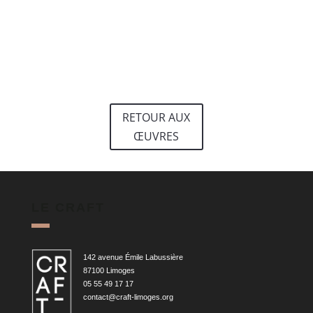
RETOUR AUX
ŒUVRES
LE CRAFT
142 avenue Émile Labussière
87100 Limoges
05 55 49 17 17
contact@craft-limoges.org