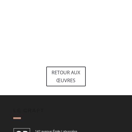
RETOUR AUX
ŒUVRES
LE CRAFT
142 avenue Émile Labussière