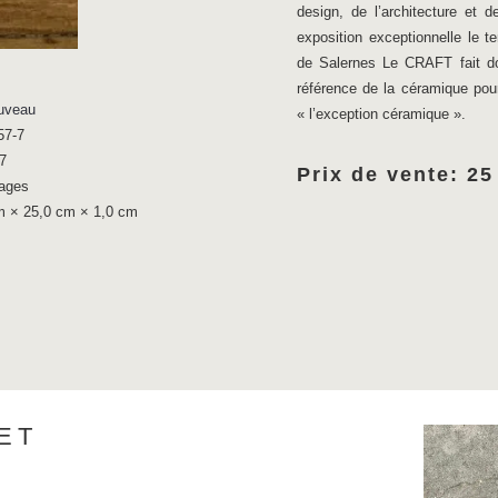
design, de l’architecture et d
exposition exceptionnelle le
de Salernes Le CRAFT fait don
référence de la céramique pou
uveau
« l’exception céramique ».
57-7
7
Prix de vente: 25
ages
 × 25,0 cm × 1,0 cm
ET