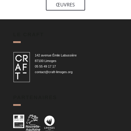
ŒUVRES
LE CRAFT
142 avenue Émile Labussière
87100 Limoges
05 55 49 17 17
contact@craft-limoges.org
PARTENAIRES