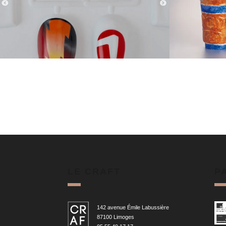
LE CRAFT
P
142 avenue Émile Labussière
87100 Limoges