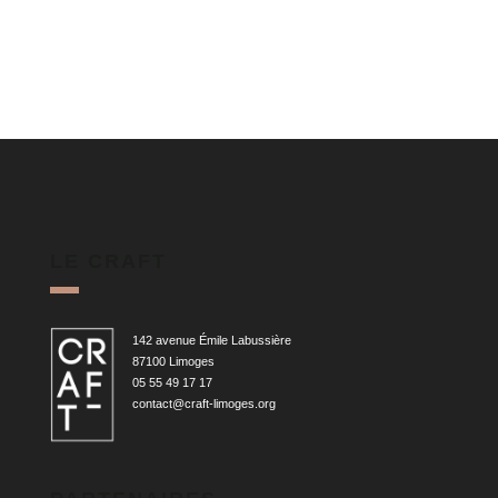
LE CRAFT
142 avenue Émile Labussière
87100 Limoges
05 55 49 17 17
contact@craft-limoges.org