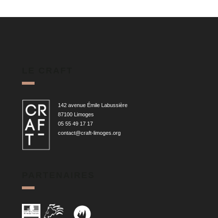
LE CRAFT
142 avenue Émile Labussière
87100 Limoges
05 55 49 17 17
contact@craft-limoges.org
PARTENAIRES