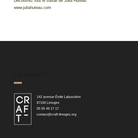
Découvrez tout le travail de Julia Huteau
www.juliahuteau.com
LE CRAFT
142 avenue Émile Labussière
87100 Limoges
05 55 49 17 17
contact@craft-limoges.org