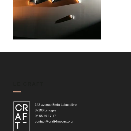
LE CRAFT
142 avenue Émile Labussière
87100 Limoges
05 55 49 17 17
contact@craft-limoges.org