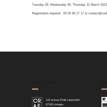
Tuesday 29, Wednesday 30, Thursday 31 March 202
Registration required : 05 55 49 17 17 or contact@craf
LE CRAFT
P
142 avenue Émile Labussière
87100 Limoges