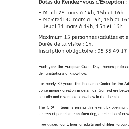
Dates du Rendez-vous d’Exception :
– Mardi 29 mars à 14h, 15h et 16h
– Mercredi 30 mars à 14h, 15h et 16
– Jeudi 31 mars à 14h, 15h et 16h
Maximum 15 personnes (adultes et e
Durée de la visite : 1h.
Inscription obligatoire : 05 55 49 1
Each year, the European Crafts Days honors profession
demonstrations of know-how.
For nearly 30 years, the Research Center for the Art
contemporary creation in ceramics. Somewhere betwee
a studio and a veritable know-how in the domain.
The CRAFT team is joining this event by opening the
secrets of porcelain manufacturing, a selection of artw
Free guided tour 1 hour for adults and children (grou