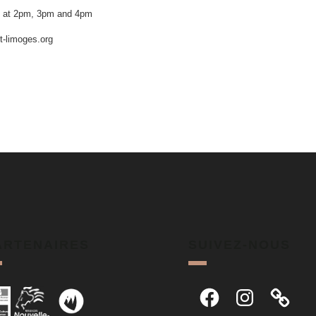
2 at 2pm, 3pm and 4pm
t-limoges.org
ARTENAIRES
SUIVEZ-NOUS
Facebook
Instagram