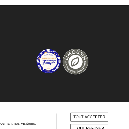
TOUT ACCEPTER
ncernant nos visiteurs.
TOUT REFUSER