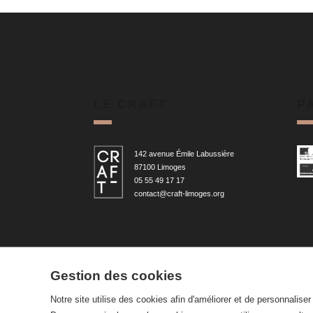
LE CRAFT
P
142 avenue Émile Labussière
87100 Limoges
05 55 49 17 17
contact@craft-limoges.org
Gestion des cookies
Notre site utilise des cookies afin d'améliorer et de personnalise