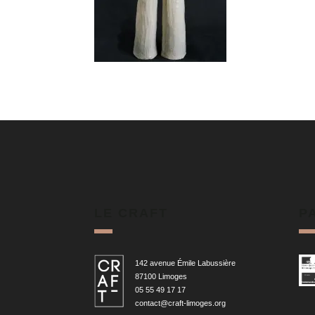
LE CRAFT
P
142 avenue Émile Labussière
87100 Limoges
05 55 49 17 17
contact@craft-limoges.org