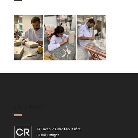
LE CRAFT
142 avenue Émile Labussière
87100 Limoges