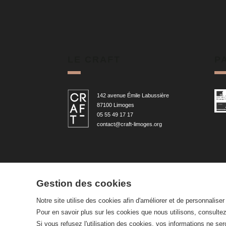
LE CRAFT
P
142 avenue Émile Labussière
87100 Limoges
05 55 49 17 17
contact@craft-limoges.org
Gestion des cookies
Notre site utilise des cookies afin d'améliorer et de personnalise
Pour en savoir plus sur les cookies que nous utilisons, consulte
© 2026 —
CRAFT Limoges
Si vous refusez l'utilisation des cookies, vos informations ne sero
Conception :
LAgence.co