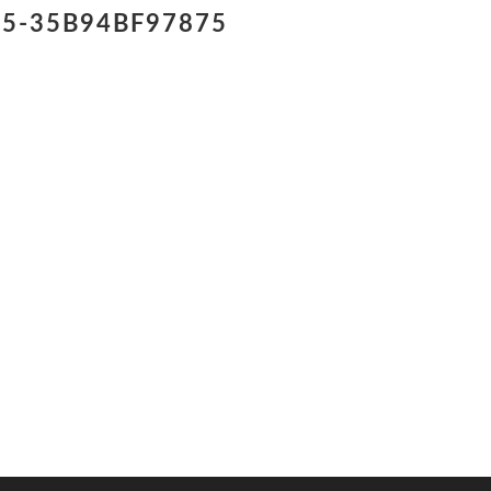
75-35B94BF97875