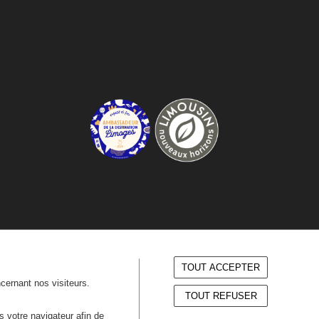
TOUT ACCEPTER
ncernant nos visiteurs.
TOUT REFUSER
ns votre navigateur afin de