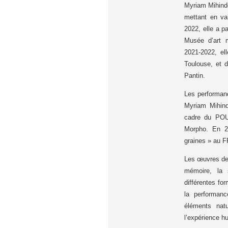
Myriam Mihindo
mettant en va
2022, elle a pa
Musée d’art 
2021-2022, el
Toulouse, et 
Pantin.
Les performanc
Myriam Mihin
cadre du POUS
Morpho. En 20
graines » au 
Les œuvres de 
mémoire, la s
différentes fo
la performanc
éléments nat
l’expérience hu