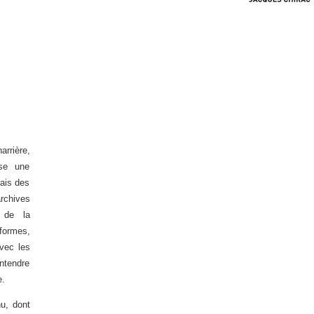
arrière,
ose une
iais des
rchives
 de la
 formes,
avec les
entendre
e.
u, dont