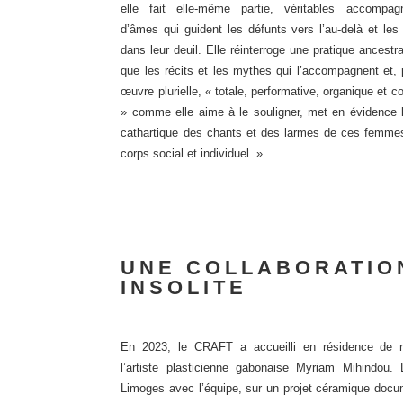
elle fait elle-même partie, véritables accompagn
d’âmes qui guident les défunts vers l’au-delà et les
dans leur deuil. Elle réinterroge une pratique ancestra
que les récits et les mythes qui l’accompagnent et,
œuvre plurielle, « totale, performative, organique et co
» comme elle aime à le souligner, met en évidence l
cathartique des chants et des larmes de ces femmes
corps social et individuel. »
UNE COLLABORATIO
INSOLITE
En 2023, le CRAFT a accueilli
en résidence de r
l’artiste plasticienne gabonaise Myriam Mihindou. 
Limoges avec l’équipe, sur un projet céramique docu