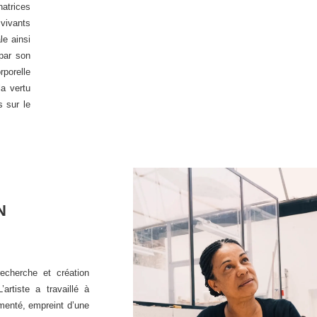
atrices
 vivants
le ainsi
 par son
rporelle
a vertu
 sur le
N
echerche et création
L
’artiste a travaillé à
menté, empreint d’une