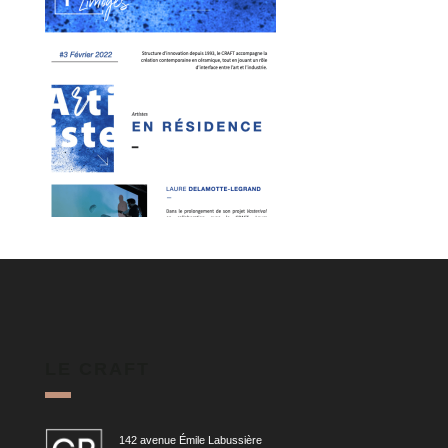
LE CRAFT
142 avenue Émile Labussière