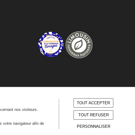
TOUT ACCEPTER
ncernant nos visiteurs.
TOUT REFUSER
ns votre navigateur afin de
PERSONNALISER