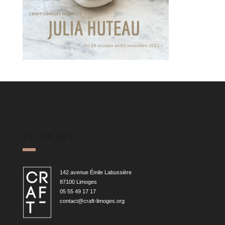
LE CRAFT
142 avenue Émile Labussière
87100 Limoges
05 55 49 17 17
contact@craft-limoges.org