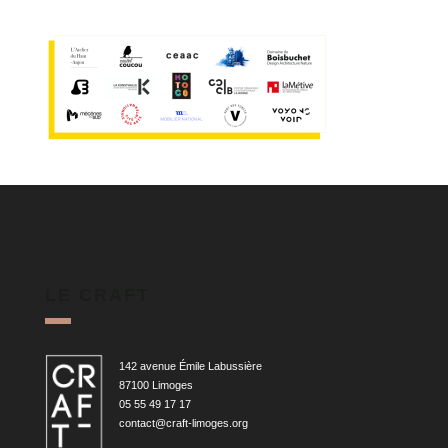
LE CRAFT
142 avenue Émile Labussière
87100 Limoges
05 55 49 17 17
contact@craft-limoges.org