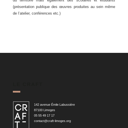
du territoire mais également des scolaires et étudiants
(présentation publique des œuvres produites au sein même
de l’atelier, conférences etc.)
LE CRAFT
142 avenue Émile Labussière
87100 Limoges
05 55 49 17 17
contact@craft-limoges.org