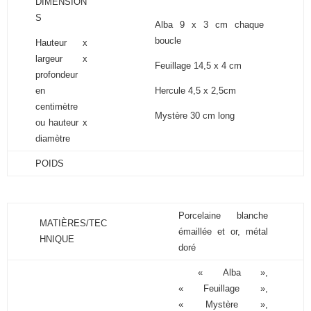
DIMENSION
S
Alba 9 x 3 cm chaque
boucle
Hauteur x
largeur x
Feuillage 14,5 x 4 cm
profondeur
en
Hercule 4,5 x 2,5cm
centimètre
Mystère 30 cm long
ou hauteur x
diamètre
POIDS
Porcelaine blanche
MATIÈRES/TEC
émaillée et or, métal
HNIQUE
doré
« Alba »,
« Feuillage »,
« Mystère »,