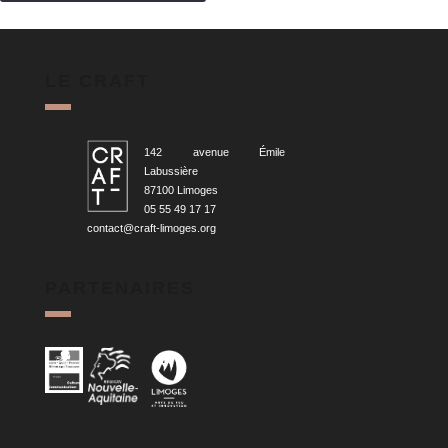
LE CRAFT
142 avenue Émile
Labussière
87100 Limoges
05 55 49 17 17
contact@craft-limoges.org
PARTENAIRES