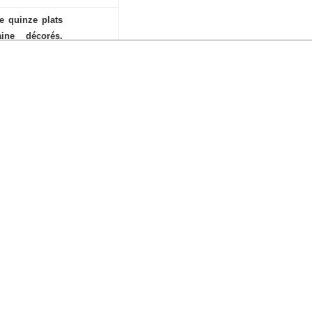
 quinze plats
ine décorés.
 numérotés et
e de porcelaine
s des murs des
jet « Poster » a
tos et aussi mon
 la question du
e. Ces photos
ats et assiettes
st sans doute le
s la production
e. On y retrouve
ais aussi des
 celles de la
e ou du Pape.
nvoie aux rêves