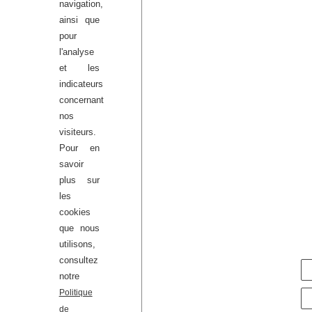
navigation,
sur papier glacé, punaisés 
ainsi que
l’usine.” (Pierre Ardouvin)
pour
PRÊT
🟢 Disponible
l'analyse
et les
indicateurs
concernant
nos
visiteurs.
Pour en
savoir
plus sur
les
cookies
que nous
utilisons,
consultez
notre
Politique
de