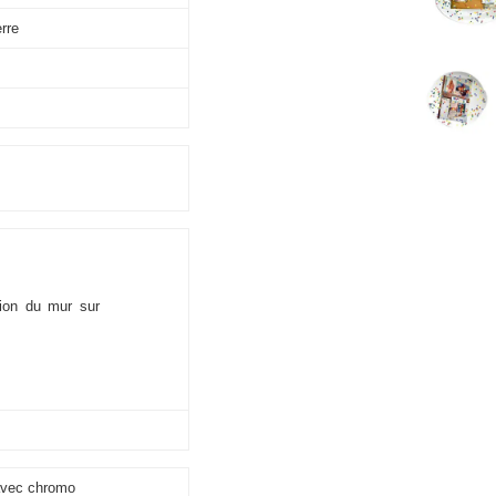
rre
tion du mur sur
 avec chromo