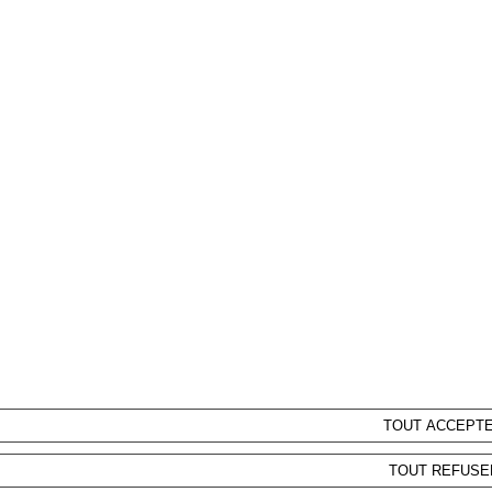
sur les murs de
À DÉCOUVRIR
TOUT ACCEPT
TOUT REFUSE