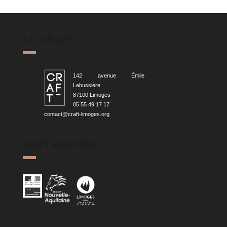
LE CRAFT
142 avenue Émile
Labussière
87100 Limoges
05 55 49 17 17
contact@craft-limoges.org
PARTENAIRES