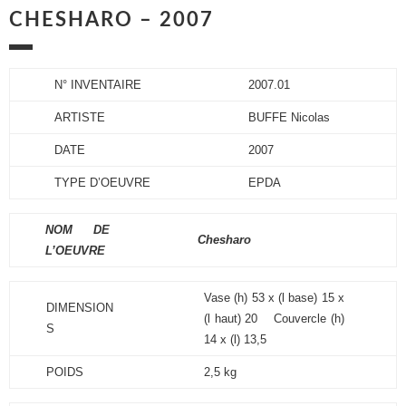
CHESHARO – 2007
N° INVENTAIRE
2007.01
ARTISTE
BUFFE Nicolas
DATE
2007
TYPE D’OEUVRE
EPDA
NOM DE
Chesharo
L’OEUVRE
Vase (h) 53 x (l base) 15 x
DIMENSION
(l haut) 20 Couvercle (h)
S
14 x (l) 13,5
POIDS
2,5 kg