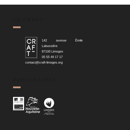
LE CRAFT
142 avenue Émile
Labussière
87100 Limoges
05 55 49 17 17
contact@craft-limoges.org
PARTENAIRES