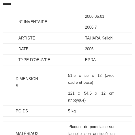
2006.06.01
N° INVENTAIRE
2006.7
ARTISTE
TAHARA Keiichi
DATE
2006
TYPE D’OEUVRE
EPDA
51,5 x 55 x 12 (avec
DIMENSION
cadre et base)
S
121 x 54,5 x 12 cm
(triptyque)
POIDS
5 kg
Plaques de porcelaine sur
MATÉRIAUX
laquelle son appliqué un