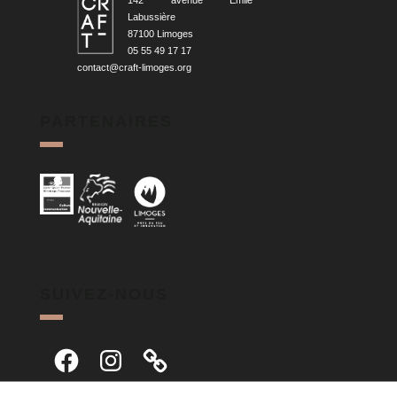
142 avenue Émile
Labussière
87100 Limoges
05 55 49 17 17
contact@craft-limoges.org
PARTENAIRES
SUIVEZ-NOUS
Facebook
Instagram