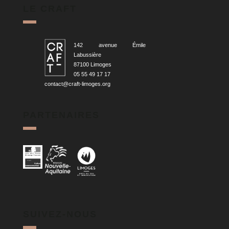
LE CRAFT
142 avenue Émile
Labussière
87100 Limoges
05 55 49 17 17
contact@craft-limoges.org
PARTENAIRES
SUIVEZ-NOUS