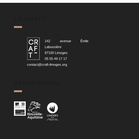
LE CRAFT
142 avenue Émile
Labussière
87100 Limoges
05 55 49 17 17
contact@craft-limoges.org
PARTENAIRES