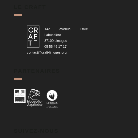
RETOUR AUX ARTISTES
LE CRAFT
142 avenue Émile
Labussière
87100 Limoges
05 55 49 17 17
contact@craft-limoges.org