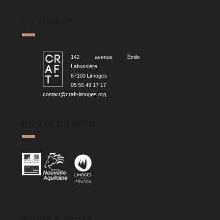
LE CRAFT
142 avenue Émile
Labussière
87100 Limoges
05 55 49 17 17
contact@craft-limoges.org
PARTENAIRES
SUIVEZ-NOUS