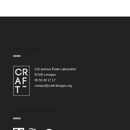
LE CRAFT
142 avenue Émile Labussière
87100 Limoges
05 55 49 17 17
contact@craft-limoges.org
PARTENAIRES