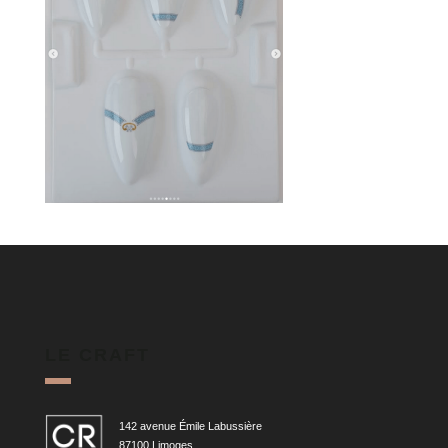
LE CRAFT
142 avenue Émile Labussière
87100 Limoges