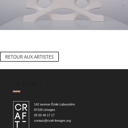
RETOUR AUX ARTISTES
LE CRAFT
142 avenue Émile Labussière
87100 Limoges
05 55 49 17 17
contact@craft-limoges.org