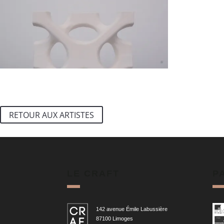
RETOUR AUX ARTISTES
LE CRAFT
P
142 avenue Émile Labussière
87100 Limoges