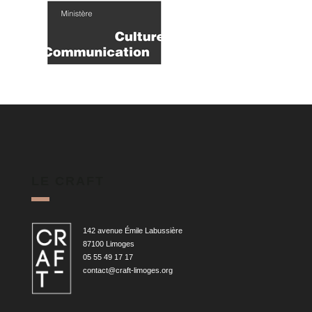
LE CRAFT
142 avenue Émile Labussière
87100 Limoges
05 55 49 17 17
contact@craft-limoges.org