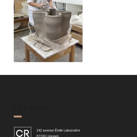
LE CRAFT
142 avenue Émile Labussière
87100 Limoges