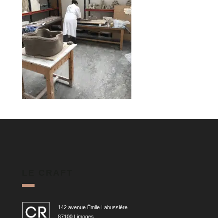
LE CRAFT
142 avenue Émile Labussière
87100 Limoges