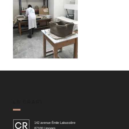
LE CRAFT
142 avenue Émile Labussière
87100 Limoges