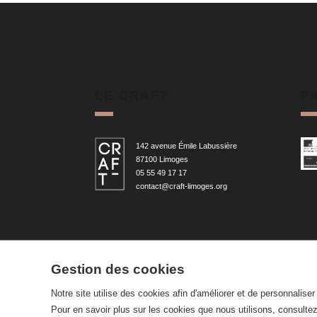
LE CRAFT
P
142 avenue Émile Labussière
87100 Limoges
05 55 49 17 17
contact@craft-limoges.org
Gestion des cookies
Notre site utilise des cookies afin d'améliorer et de personnalise
Pour en savoir plus sur les cookies que nous utilisons, consulte
© 2026 —
CRAFT Limoges