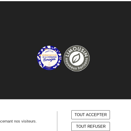
TOUT ACCEPTER
ncernant nos visiteurs.
TOUT REFUSER