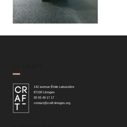
LE CRAFT
142 avenue Émile Labussière
87100 Limoges
05 55 49 17 17
contact@craft-limoges.org