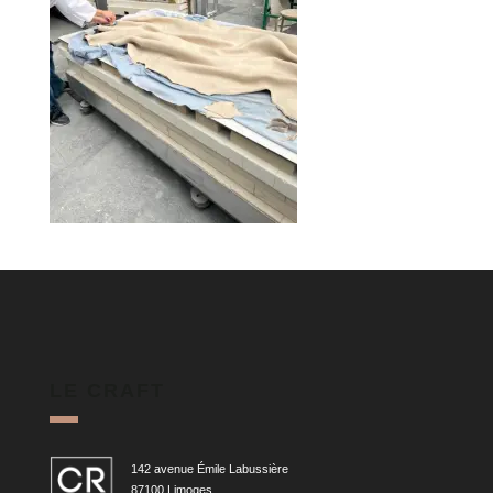
LE CRAFT
142 avenue Émile Labussière
87100 Limoges