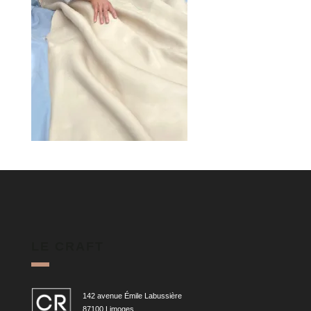
LE CRAFT
142 avenue Émile Labussière
87100 Limoges