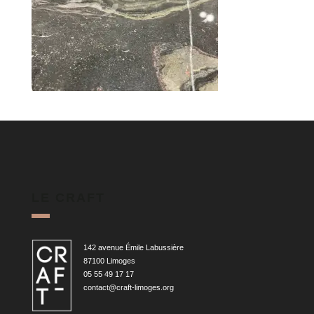
LE CRAFT
142 avenue Émile Labussière
87100 Limoges
05 55 49 17 17
contact@craft-limoges.org