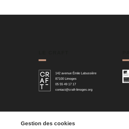
LE CRAFT
P
142 avenue Émile Labussière
87100 Limoges
05 55 49 17 17
contact@craft-limoges.org
Gestion des cookies