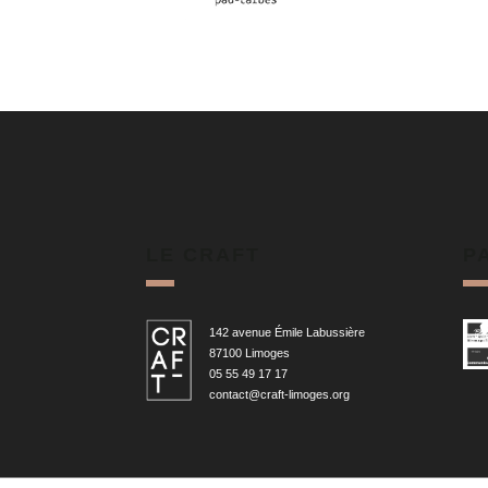
LE CRAFT
P
142 avenue Émile Labussière
87100 Limoges
05 55 49 17 17
contact@craft-limoges.org