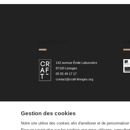
LE CRAFT
P
142 avenue Émile Labussière
87100 Limoges
05 55 49 17 17
contact@craft-limoges.org
Gestion des cookies
Notre site utilise des cookies afin d'améliorer et de personnalise
Pour en savoir plus sur les cookies que nous utilisons, consulte