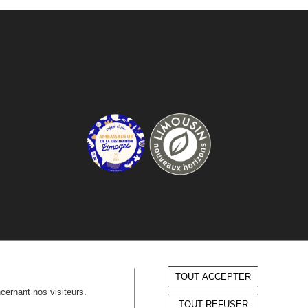
TOUT ACCEPTER
ncernant nos visiteurs.
TOUT REFUSER