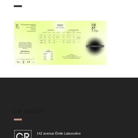
LE CRAFT
142 avenue Émile Labussière