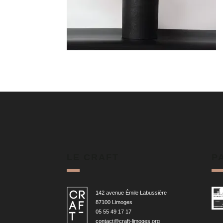
LE CRAFT
P
142 avenue Émile Labussière
87100 Limoges
05 55 49 17 17
contact@craft-limoges.org