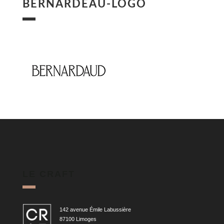
BERNARDEAU-LOGO
LE CRAFT
142 avenue Émile Labussière
87100 Limoges